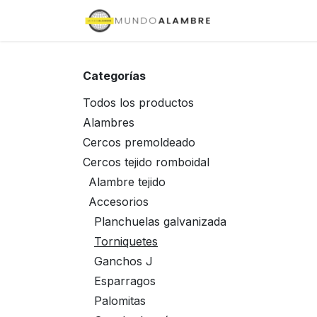
Ir al contenido
Inicio
Tienda
Categorías
Todos los productos
Alambres
Cercos premoldeado
Cercos tejido romboidal
Alambre tejido
Accesorios
Planchuelas galvanizada
Torniquetes
Ganchos J
Esparragos
Palomitas