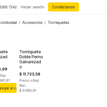
Iniciar sesión
Contáctanos
 5365 7242
 romboidal
Accesorios
Torniquetes
uete
Torniquete
izad
Doble Perno
Galvanizad
o
6,99
$
11.723,58
/Imp.
.881,81
Precio s/Imp.
Nac.
regar al carrito
$
9.688,91