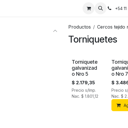
Instalaciones
Contáctanos
+54 11
Productos
Cercos tejido
Torniquetes
Torniquete
Torniq
galvanizad
galvan
o Nro 5
o Nro 7
$
2.179,35
$
3.48
Precio s/Imp.
Precio s
Nac.
$
1.801,12
Nac.
$
2
Ag