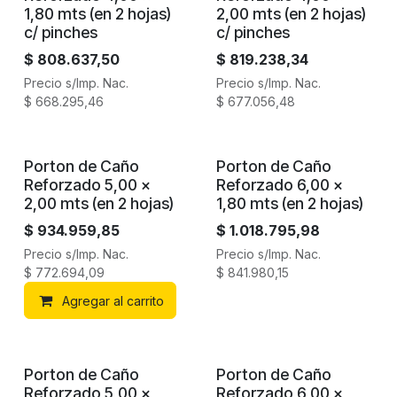
1,80 mts (en 2 hojas)
2,00 mts (en 2 hojas)
c/ pinches
c/ pinches
$
808.637,50
$
819.238,34
Precio s/Imp. Nac.
Precio s/Imp. Nac.
$
668.295,46
$
677.056,48
Porton de Caño
Porton de Caño
Reforzado 5,00 x
Reforzado 6,00 x
2,00 mts (en 2 hojas)
1,80 mts (en 2 hojas)
$
934.959,85
$
1.018.795,98
Precio s/Imp. Nac.
Precio s/Imp. Nac.
$
772.694,09
$
841.980,15
Agregar al carrito
Porton de Caño
Porton de Caño
Reforzado 5,00 x
Reforzado 6,00 x