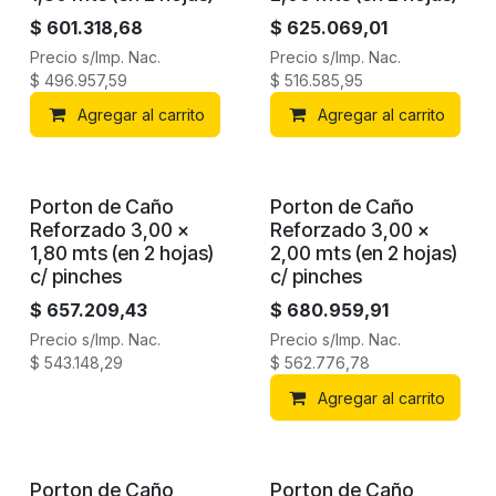
$
601.318,68
$
625.069,01
Precio s/Imp. Nac.
Precio s/Imp. Nac.
$
496.957,59
$
516.585,95
Agregar al carrito
Agregar al carrito
Porton de Caño
Porton de Caño
Reforzado 3,00 x
Reforzado 3,00 x
1,80 mts (en 2 hojas)
2,00 mts (en 2 hojas)
c/ pinches
c/ pinches
$
657.209,43
$
680.959,91
Precio s/Imp. Nac.
Precio s/Imp. Nac.
$
543.148,29
$
562.776,78
Agregar al carrito
Porton de Caño
Porton de Caño