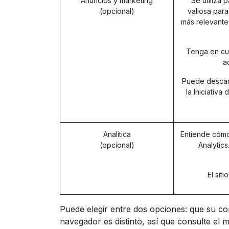
Anuncios y marketing
Se utiliza 
(opcional)
valiosa para
más relevante
Tenga en cue
a
Puede descart
la Iniciativa
Analítica
Entiende cómo 
(opcional)
Analytic
El sit
Puede elegir entre dos opciones: que su co
navegador es distinto, así que consulte el