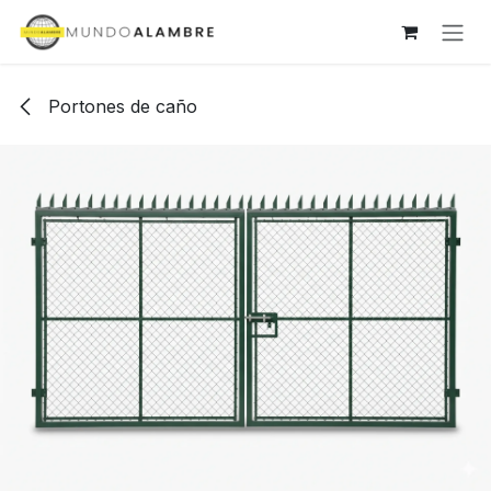
Ir al contenido
Portones de caño