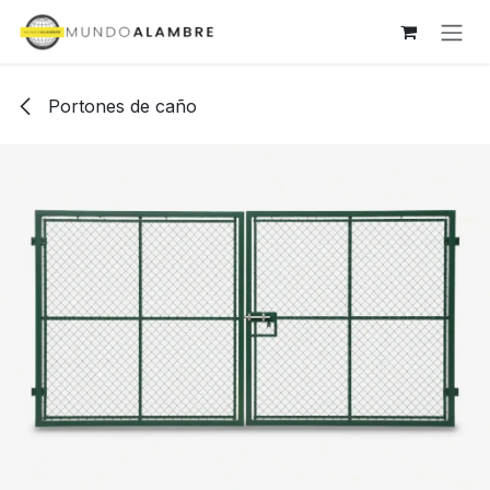
Ir al contenido
Portones de caño