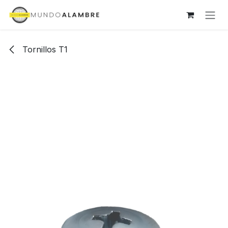
Ir al contenido
Tornillos T1