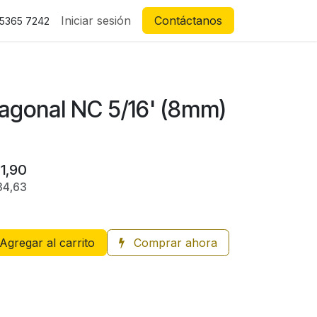
Iniciar sesión
Contáctanos
 5365 7242
agonal NC 5/16' (8mm)
1,90
34,63
Agregar al carrito
Comprar ahora