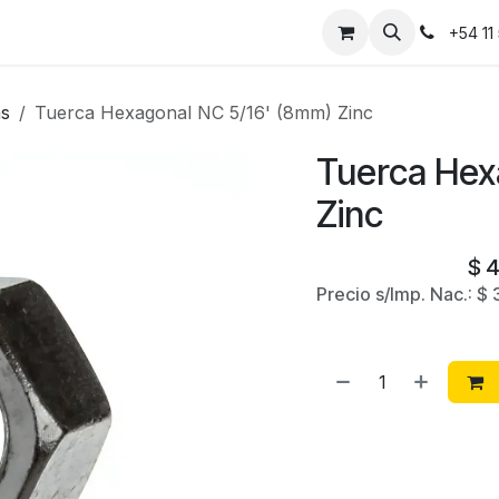
Instalaciones
Contáctanos
+54 11
as
Tuerca Hexagonal NC 5/16' (8mm) Zinc
Tuerca Hex
Zinc
$
4
Precio s/Imp. Nac.:
$