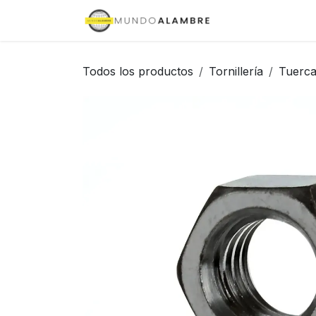
Ir al contenido
Inicio
Tienda
Todos los productos
Tornillería
Tuerc