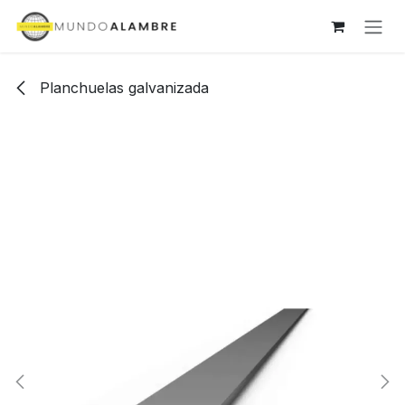
Ir al contenido
Planchuelas galvanizada