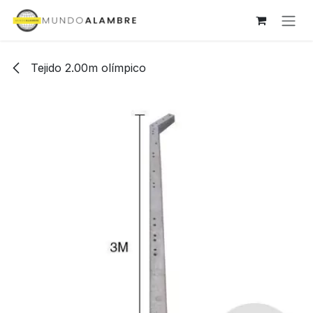
Ir al contenido
Tejido 2.00m olímpico