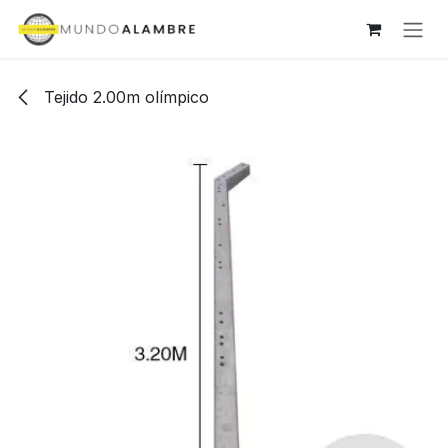
Ir al contenido
Tejido 2.00m olímpico