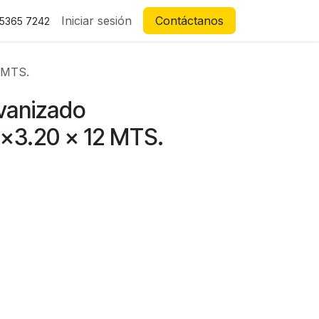
Iniciar sesión
Contáctanos
 5365 7242
 MTS.
lvanizado
x3.20 x 12 MTS.