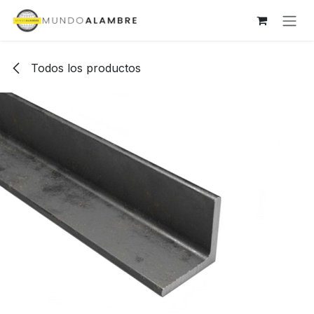
Ir al contenido
Todos los productos