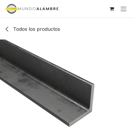
Ir al contenido
Todos los productos