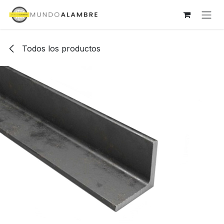
Ir al contenido
Todos los productos