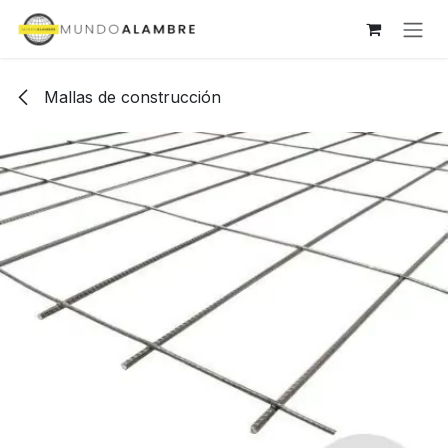
Ir al contenido
Mallas de construcción