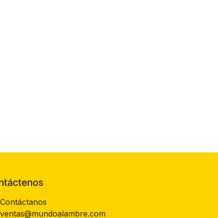
ntáctenos
Contáctanos
ventas@mundoalambre.com