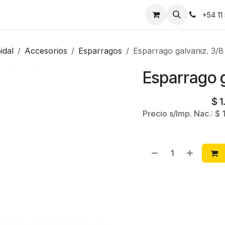
Instalaciones
Contáctanos
+54 11
idal
Accesorios
Esparragos
Esparrago galvaniz. 3/
Esparrago 
$
1
Precio s/Imp. Nac.:
$