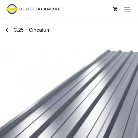
Ir al contenido
C.25 - Cincalum