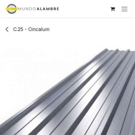
Ir al contenido
C.25 - Cincalum