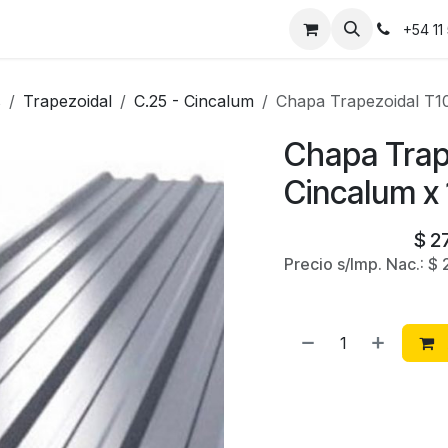
Instalaciones
Contáctanos
+54 11
s
Trapezoidal
C.25 - Cincalum
Chapa Trapezoidal T10
Chapa Trap
Cincalum x
$
2
Precio s/Imp. Nac.:
$