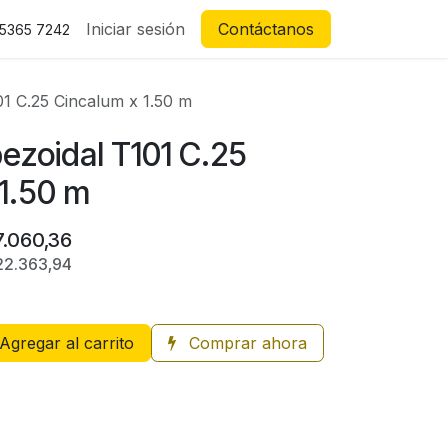
Iniciar sesión
Contáctanos
 5365 7242
1 C.25 Cincalum x 1.50 m
ezoidal T101 C.25
 1.50 m
7.060,36
22.363,94
Agregar al carrito
Comprar ahora