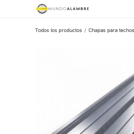
Ir al contenido
Inicio
Tienda
Todos los productos
Chapas para techo