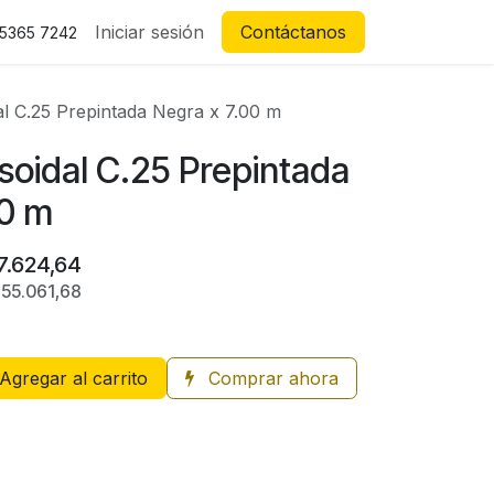
Iniciar sesión
Contáctanos
 5365 7242
l C.25 Prepintada Negra x 7.00 m
soidal C.25 Prepintada
00 m
7.624,64
155.061,68
Agregar al carrito
Comprar ahora