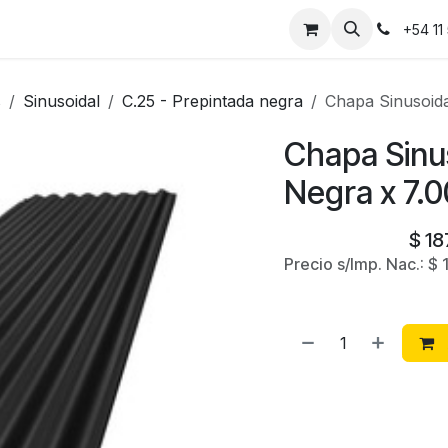
Instalaciones
Contáctanos
+54 11
s
Sinusoidal
C.25 - Prepintada negra
Chapa Sinusoida
Chapa Sinu
Negra x 7.
$
18
Precio s/Imp. Nac.:
$