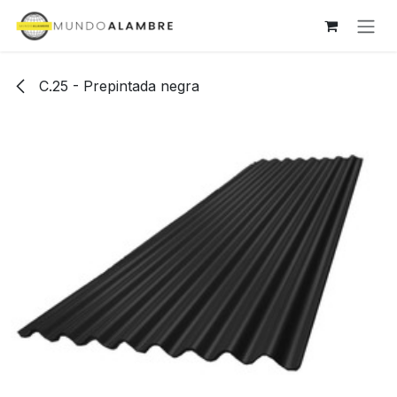
Ir al contenido
C.25 - Prepintada negra