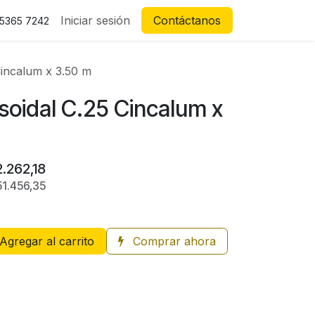
Iniciar sesión
Contáctanos
 5365 7242
Cincalum x 3.50 m
soidal C.25 Cincalum x
.262,18
51.456,35
Agregar al carrito
Comprar ahora