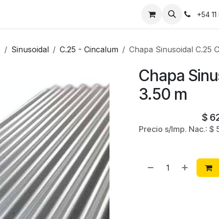
Instalaciones
Contáctanos
+54 11
s
Sinusoidal
C.25 - Cincalum
Chapa Sinusoidal C.25 
Chapa Sinu
3.50 m
$
62
Precio s/Imp. Nac.:
$