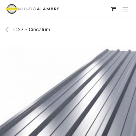
Ir al contenido
C.27 - Cincalum