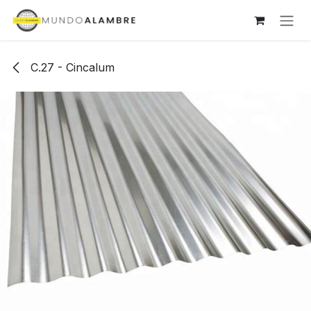
Ir al contenido
C.27 - Cincalum