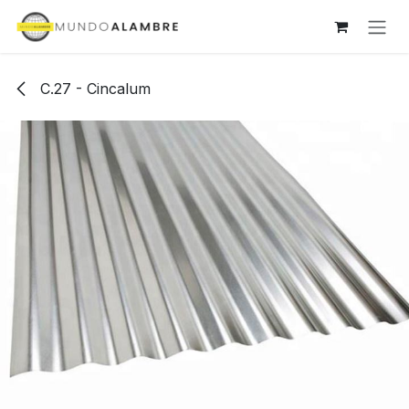
Ir al contenido
C.27 - Cincalum