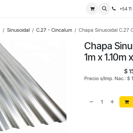
Instalaciones
Contáctanos
+54 11
s
Sinusoidal
C.27 - Cincalum
Chapa Sinusoidal C.27 
Chapa Sinu
1m x 1.10m
$
1
Precio s/Imp. Nac.:
$