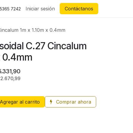
Iniciar sesión
Contáctanos
 5365 7242
Cincalum 1m x 1.10m x 0.4mm
soidal C.27 Cincalum
 x 0.4mm
5.331,90
12.670,99
Agregar al carrito
Comprar ahora