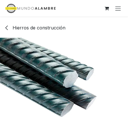
Ir al contenido
Hierros de construcción