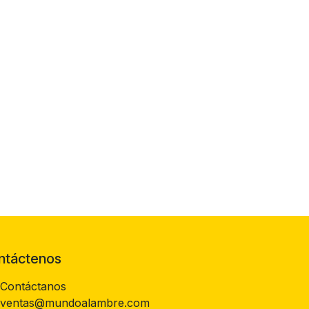
ntáctenos
Contáctanos
ventas@mundoalambre.com