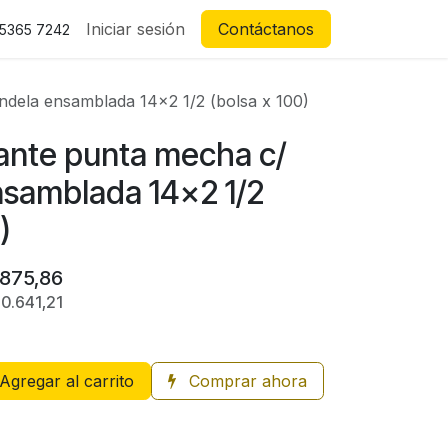
Iniciar sesión
Contáctanos
 5365 7242
ndela ensamblada 14x2 1/2 (bolsa x 100)
ante punta mecha c/
nsamblada 14x2 1/2
)
.875,86
10.641,21
Agregar al carrito
Comprar ahora