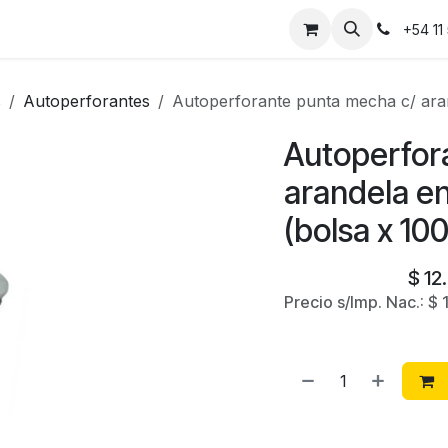
Instalaciones
Contáctanos
+54 11
s
Autoperforantes
Autoperforante punta mecha c/ ara
Autoperfor
arandela e
(bolsa x 100
$
12
Precio s/Imp. Nac.:
$