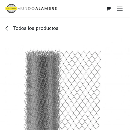
Ir al contenido
Todos los productos