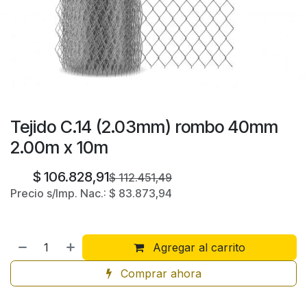
Tejido C.14 (2.03mm) rombo 40mm
2.00m x 10m
$
106.828,91
$
112.451,49
Precio s/Imp. Nac.:
$
83.873,94
Agregar al carrito
Comprar ahora