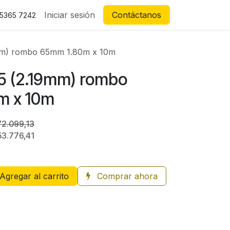
Iniciar sesión
Contáctanos
 5365 7242
19mm) rombo 65mm 1.80m x 10m
.5 (2.19mm) rombo
m x 10m
72.099,13
53.776,41
Agregar al carrito
Comprar ahora