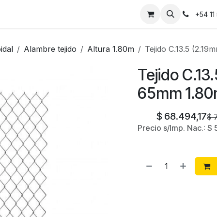
Instalaciones
Contáctanos
+54 11
idal
Alambre tejido
Altura 1.80m
Tejido C.13.5 (2.
Tejido C.13
65mm 1.80
$
68.494,17
$
Precio s/Imp. Nac.:
$