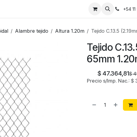
Instalaciones
Contáctanos
+54 11
idal
Alambre tejido
Altura 1.20m
Tejido C.13.5 (2.1
Tejido C.13
65mm 1.20
$
47.364,81
$
4
Precio s/Imp. Nac.:
$