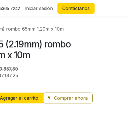
Iniciar sesión
Contáctanos
 5365 7242
9mm) rombo 65mm 1.20m x 10m
.5 (2.19mm) rombo
m x 10m
9.857,69
37.187,25
Agregar al carrito
Comprar ahora