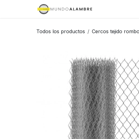
Ir al contenido
Inicio
Tienda
Todos los productos
Cercos tejido rombo