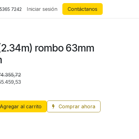
Iniciar sesión
Contáctanos
 5365 7242
3 (2.34m) rombo 63mm
m
74.355,72
55.459,53
Agregar al carrito
Comprar ahora