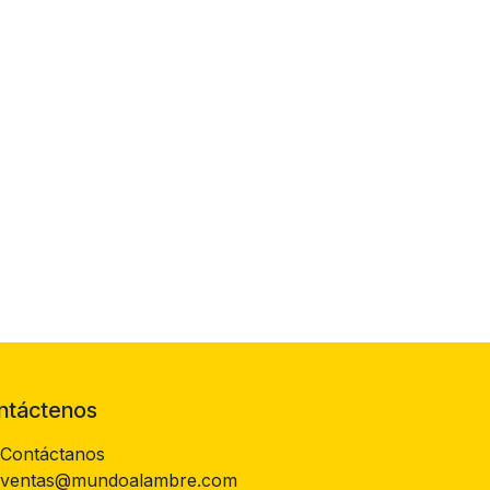
ntáctenos
Contáctanos
ventas@mundoalambre.com