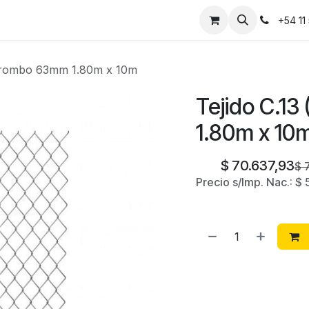
Instalaciones
Contáctanos
+54 11
) rombo 63mm 1.80m x 10m
Tejido C.1
1.80m x 10
$
70.637,93
$
Precio s/Imp. Nac.:
$