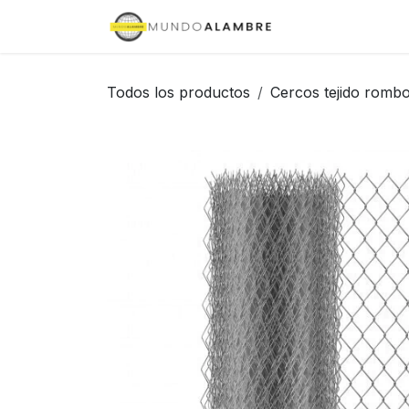
Ir al contenido
Inicio
Tienda
Todos los productos
Cercos tejido rombo