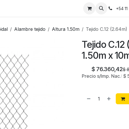
Instalaciones
Contáctanos
+54 11
idal
Alambre tejido
Altura 1.50m
Tejido C.12 (2.64
Tejido C.1
1.50m x 10
$
76.360,42
$
Precio s/Imp. Nac.:
$