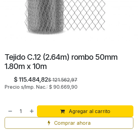
Tejido C.12 (2.64m) rombo 50mm
1.80m x 10m
$
115.484,82
$
121.562,97
Precio s/Imp. Nac.:
$
90.669,90
Agregar al carrito
Comprar ahora