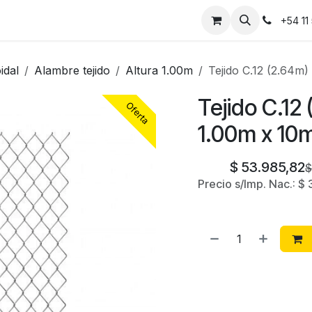
Instalaciones
Contáctanos
+54 11
idal
Alambre tejido
Altura 1.00m
Tejido C.12 (2.64
Tejido C.1
Oferta
1.00m x 10
$
53.985,82
Precio s/Imp. Nac.:
$