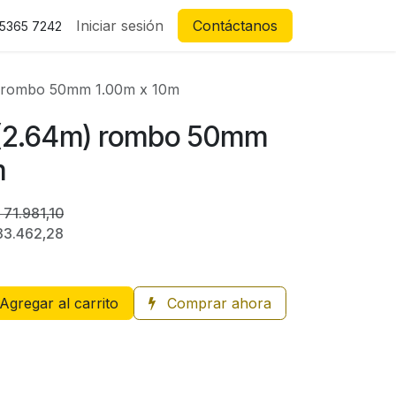
Iniciar sesión
Contáctanos
 5365 7242
m) rombo 50mm 1.00m x 10m
2 (2.64m) rombo 50mm
m
$
71.981,10
33.462,28
Agregar al carrito
Comprar ahora