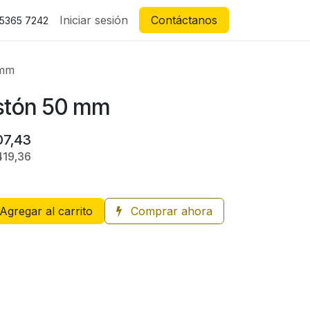
Iniciar sesión
Contáctanos
 5365 7242
 mm
stón 50 mm
07,43
419,36
Agregar al carrito
Comprar ahora