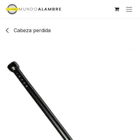
Ir al contenido
Cabeza perdida